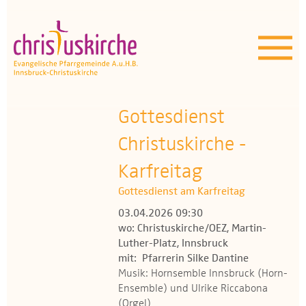
Aktuelles | Über uns
Unser Angebot
Termine
Gottesdienst
OEZ
Christuskirche -
Karfreitag
Wissenswertes
Gottesdienst am Karfreitag
Medien
03.04.2026 09:30
wo: Christuskirche/OEZ, Martin-
Kontakt
Luther-Platz, Innsbruck
mit: Pfarrerin Silke Dantine
Musik: Hornsemble Innsbruck (Horn-
Ensemble) und Ulrike Riccabona
(Orgel)