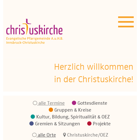
Aktuelles | Über uns
Unser Angebot
Termine
OEZ
Herzlich willkommen
in der Christuskirche!
Wissenswertes
Medien
alle Termine
Gottesdienste
Kontakt
Gruppen & Kreise
Kultur, Bildung, Spiritualität & OEZ
Gremien & Sitzungen
Projekte
alle Orte
Christuskirche/OEZ