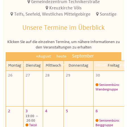
Gemeindezentrum Technikerstraße
Kreuzkirche Völs
Telfs, Seefeld, Westliches Mittelgebirge
Sonstige
Unsere Termine im Überblick
Klicken Sie auf die einzelnen Termine, um nähere Informationen zu
den Veranstaltungen zu erhalten
September
«August
heute
2024
Oktober»
November»
Dezember»
Januar»
Februa
Montag
Dienstag
Mittwoch
Donnerstag
Freitag
26
27
28
29
30
Seniorenbüro:
Wandergruppe
2
3
4
5
6
19:00 –
20:00
Seniorenbüro:
Taizé
Berggruppe