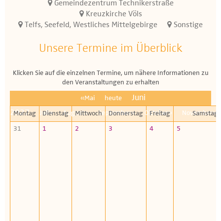
Gemeindezentrum Technikerstraße
Kreuzkirche Völs
Telfs, Seefeld, Westliches Mittelgebirge
Sonstige
Unsere Termine im Überblick
Klicken Sie auf die einzelnen Termine, um nähere Informationen zu
den Veranstaltungen zu erhalten
Juni
«Mai
heute
2027
Juli»
August»
September»
Oktober»
November»
Montag
Dienstag
Mittwoch
Donnerstag
Freitag
Samstag
31
1
2
3
4
5