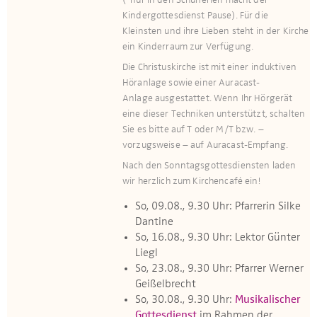
(*nur in den Schulferien macht der
Kindergottesdienst Pause). Für die
Kleinsten und ihre Lieben steht in der Kirche
ein Kinderraum zur Verfügung.​​​
Die Christuskirche ist mit einer induktiven
Höranlage sowie einer Auracast-
Anlage ausge­stattet. Wenn Ihr Hör­gerät
eine dieser Techniken unterstützt, schalten
Sie es bitte auf T oder M/T bzw. –
vorzugsweise – auf Auracast-Empfang.
Nach den Sonntagsgottesdiensten laden
wir herzlich zum Kirchencafé ein!
So, 09.08., 9.30 Uhr: Pfarrerin Silke
Dantine
So, 16.08., 9.30 Uhr: Lektor Günter
Liegl
So, 23.08., 9.30 Uhr: Pfarrer Werner
Geißelbrecht
So, 30.08., 9.30 Uhr:
Musikalischer
Gottesdienst
im Rahmen der