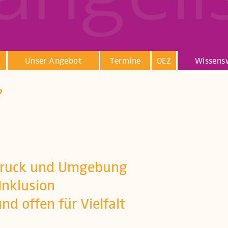
Unser Angebot
Termine
OEZ
Wissens
?
sbruck und Umgebung
 Inklusion
nd offen für Vielfalt