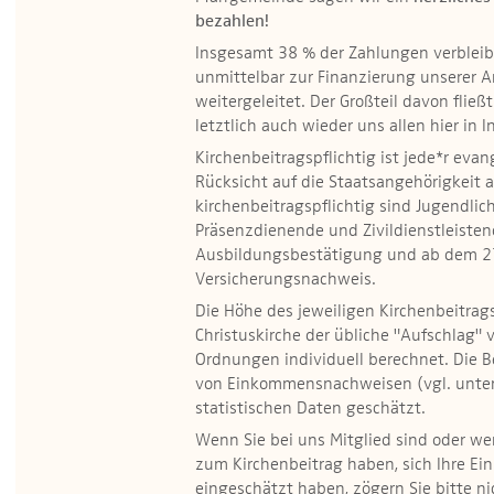
bezahlen!
Insgesamt 38 % der Zahlungen verbleib
unmittelbar zur Finanzierung unserer Ar
weitergeleitet. Der Großteil davon fließ
letztlich auch wieder uns allen hier i
Kirchenbeitragspflichtig ist jede*r eva
Rücksicht auf die Staatsangehörigkeit 
kirchenbeitragspflichtig sind Jugendlic
Präsenz­dienende und Zivildienstleisten
Ausbildungsbestätigung und ab dem 27.
Versicherungsnachweis.
Die Höhe des jeweiligen Kirchenbeitrag
Christuskirche der übliche "Aufschlag"
Ordnungen individuell berechnet. Die
von Einkommensnachweisen (vgl. unter 
statistischen Daten geschätzt.
Wenn Sie bei uns Mitglied sind oder w
zum Kirchenbeitrag haben, sich Ihre Ei
eingeschätzt haben, zögern Sie bitte nic