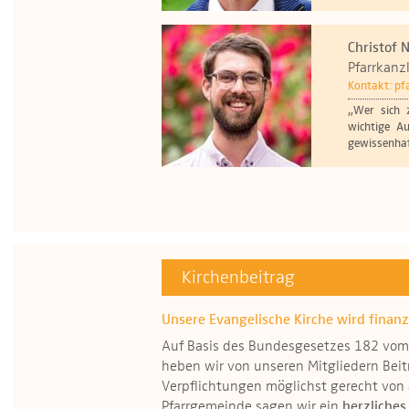
Christof 
Pfarrkanzl
Kontakt:
pf
„Wer sich z
wichtige A
gewissenhaf
Kirchenbeitrag
Unsere Evangelische Kirche wird finanzi
Auf Basis des Bundesgesetzes 182 vom 
heben wir von unseren Mitgliedern Beit
Verpflichtungen möglichst gerecht von
Pfarrgemeinde sagen wir ein
herzliches