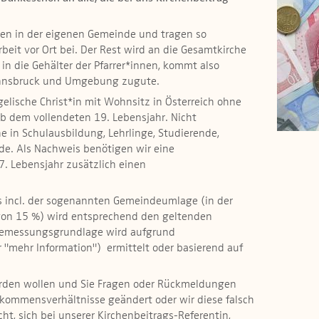
en in der eigenen Gemeinde und tragen so
beit vor Ort bei. Der Rest wird an die Gesamtkirche
t in die Gehälter der Pfarrer*innen, kommt also
n Innsbruck und Umgebung zugute.
ngelische Christ*in mit Wohnsitz in Österreich ohne
ab dem vollendeten 19. Lebensjahr. Nicht
he in Schulausbildung, Lehrlinge, Studierende,
­de. Als Nachweis benötigen wir eine
 Lebensjahr zusätzlich einen
s incl. der sogenannten Gemeindeumlage (in der
 von 15 %) wird entsprechend den geltenden
 Bemessungsgrundlage wird aufgrund
"mehr Information") ermittelt oder basierend auf
erden wollen und Sie Fragen oder Rückmeldungen
nkommens­verhältnisse geändert oder wir diese falsch
ht, sich bei unserer Kirchenbeitrags-Referentin,