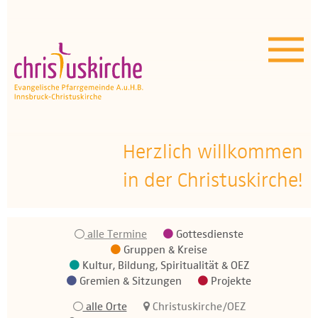
Aktuelles | Über uns
Unser Angebot
Termine
OEZ
Herzlich willkommen
in der Christuskirche!
Wissenswertes
Medien
alle Termine
Gottesdienste
Kontakt
Gruppen & Kreise
Kultur, Bildung, Spiritualität & OEZ
Gremien & Sitzungen
Projekte
alle Orte
Christuskirche/OEZ