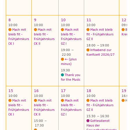
8
9
10
11
12
10:00
10:00
10:00
10:00
09:0
Mach mit
Mach mit
Mach mit
Mach mit bleib
Bi
bleib fit -
bleib fit -
bleib fit -
fit - Frühjahrskurs
Kreuz
Frühjahrskurs
Frühjahrskurs
Frühjahrskurs
GZ II
CK I
CK II
GZ I
18:00 – 19:00
19:00 –
Infoabend zur
22:00
Konfizeit 2026/27
+- (plus
minus)
19:30
Thank you
for the Music
15
16
17
18
19
10:00
10:00
10:00
10:00
16:0
Mach mit
Mach mit
Mach mit
Mach mit bleib
Hau
bleib fit -
bleib fit -
bleib fit -
fit - Frühjahrskurs
Frühjahrskurs
Frühjahrskurs
Frühjahrskurs
GZ II
CK I
CK II
GZ I
15:30 – 16:30
15:00 –
Gottesdienst
17:30
Haus der