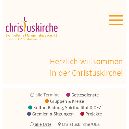
Aktuelles | Über uns
Unser Angebot
Termine
OEZ
Herzlich willkommen
in der Christuskirche!
Wissenswertes
Medien
alle Termine
Gottesdienste
Kontakt
Gruppen & Kreise
Kultur, Bildung, Spiritualität & OEZ
Gremien & Sitzungen
Projekte
alle Orte
Christuskirche/OEZ