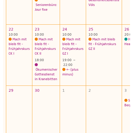
Gesundheitsdienste
Seniorenbüro:
Völs
Jour fixe
22
23
24
25
26
10:00
10:00
10:00
10:00
20:0
Mach mit
Mach mit
Mach mit
Mach mit bleib
Hi
bleib fit -
bleib fit -
bleib fit -
fit - Frühjahrskurs
Heav
Frühjahrskurs
Frühjahrskurs
Frühjahrskurs
GZ II
CK I
CK II
GZ I
18:00
19:00 –
22:00
Ökumenischer
+- (plus
Gottesdienst
minus)
in Kranebitten
29
30
1
2
3
Se
Berg