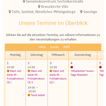
Gemeindezentrum Technikerstraße
Kreuzkirche Völs
Telfs, Seefeld, Westliches Mittelgebirge
Sonstige
Unsere Termine im Überblick
Klicken Sie auf die einzelnen Termine, um nähere Informationen zu
den Veranstaltungen zu erhalten
Juni
«Mai
heute
2026
Juli»
August»
September»
Oktober»
November»
Montag
Dienstag
Mittwoch
Donnerstag
1
2
3
4
5
10:00
10:00
10:00
Mach mit
Mach mit
Mach mit
Mitarbeiter*innen-
Mita
bleib fit -
bleib fit -
bleib fit -
Tage Nösslach
Tage 
Frühjahrskurs
Frühjahrskurs
Frühjahrskurs
CK I
CK II
GZ I
19:00 –
20:00
Taizé Gebet