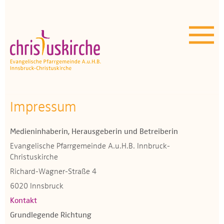
Aktuelles | Über uns
Unser Angebot
Termine
OEZ
Impressum
Wissenswertes
Medieninhaberin, Herausgeberin und Betreiberin
Evangelische Pfarrgemeinde A.u.H.B. Innbruck-
Medien
Christuskirche
Richard-Wagner-Straße 4
Kontakt
6020 Innsbruck
Kontakt
Grundlegende Richtung