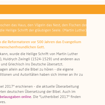
chen das Haus, den Vögeln das Nest, den Fischen der
 die Heilige Schrift der gläubigen Seele. (Martin Luther)
n die Reformatoren vor 500 Jahren das Evangelium
 menschenfreundlichen Gott.
kann, wurde die Heilige Schrift von Martin Luther
), Huldrych Zwingli (1524-1529) und anderen aus
und Griechisch ins Deutsche übersetzt.
agen allein auf die Bibel zu hören - die eigene
ditionen und Autoritäten haben sich immer an ihr zu
bel 2017" erschienen - die aktuelle Überarbeitung
teten deutschen Übersetzung der Bibel. Auch im
ibelausgaben online
. Die "Lutherbibel 2017" finden
res.