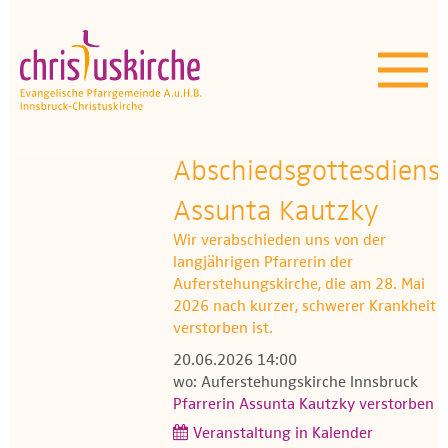
Aktuelles | Über uns
Unser Angebot
Termine
Abschiedsgottesdiens
OEZ
Assunta Kautzky
Wir verabschieden uns von der
Wissenswertes
langjährigen Pfarrerin der
Auferstehungskirche, die am 28. Mai
Medien
2026 nach kurzer, schwerer Krankheit
verstorben ist.
Kontakt
20.06.2026 14:00
wo: Auferstehungskirche Innsbruck
Pfarrerin Assunta Kautzky verstorben
Veranstaltung in Kalender