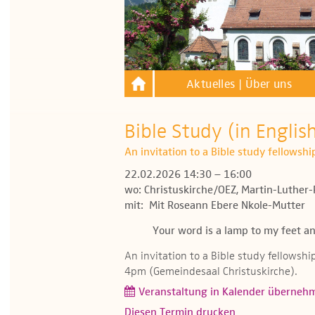
Aktuelles | Über uns
Bible Study (in Englis
An invitation to a Bible study fellowsh
22.02.2026 14:30 – 16:00
wo: Christuskirche/OEZ, Martin-Luther-
mit: Mit Roseann Ebere Nkole-Mutter
Your word is a lamp to my feet an
An invitation to a Bible study fellowsh
4pm (Gemeindesaal Christuskirche).
Veranstaltung in Kalender überneh
Diesen Termin drucken