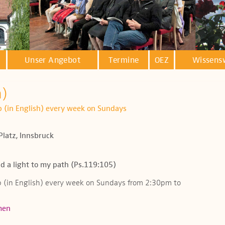
Unser Angebot
Termine
OEZ
Wissens
h)
ip (in English) every week on Sundays
Platz, Innsbruck
d a light to my path (Ps.119:105)
ip (in English) every week on Sundays from 2:30pm to
men