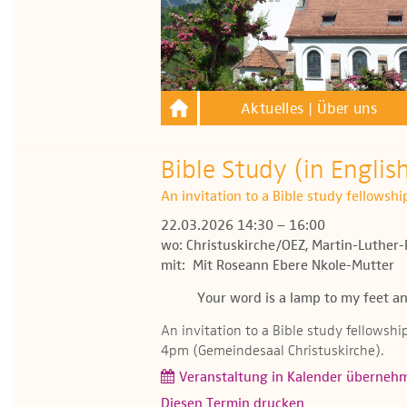
Aktuelles | Über uns
Bible Study (in Englis
An invitation to a Bible study fellowsh
22.03.2026 14:30 – 16:00
wo: Christuskirche/OEZ, Martin-Luther-
mit: Mit Roseann Ebere Nkole-Mutter
Your word is a lamp to my feet an
An invitation to a Bible study fellowsh
4pm (Gemeindesaal Christuskirche).
Veranstaltung in Kalender überneh
Diesen Termin drucken