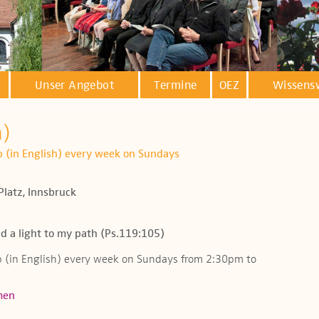
Unser Angebot
Termine
OEZ
Wissens
h)
ip (in English) every week on Sundays
Platz, Innsbruck
d a light to my path (Ps.119:105)
ip (in English) every week on Sundays from 2:30pm to
men