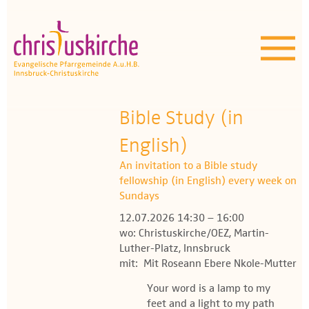
Aktuelles | Über uns
Unser Angebot
Termine
Bible Study (in
OEZ
English)
An invitation to a Bible study
Wissenswertes
fellowship (in English) every week on
Sundays
Medien
12.07.2026 14:30 – 16:00
wo: Christuskirche/OEZ, Martin-
Kontakt
Luther-Platz, Innsbruck
mit: Mit Roseann Ebere Nkole-Mutter
Your word is a lamp to my
feet and a light to my path