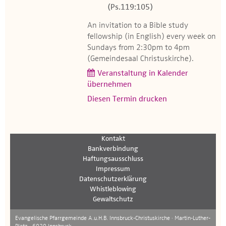
(Ps.119:105)
An invitation to a Bible study
fellowship (in English) every week on
Sundays from 2:30pm to 4pm
(Gemeindesaal Christuskirche).
Veranstaltung in Kalender
übernehmen
Diesen Termin drucken
Kontakt
Bankverbindung
Haftungsausschluss
Impressum
Datenschutzerklärung
Whistleblowing
Gewaltschutz
Evangelische Pfarrgemeinde A.u.H.B. Innsbruck-Christuskirche · Martin-Luther-