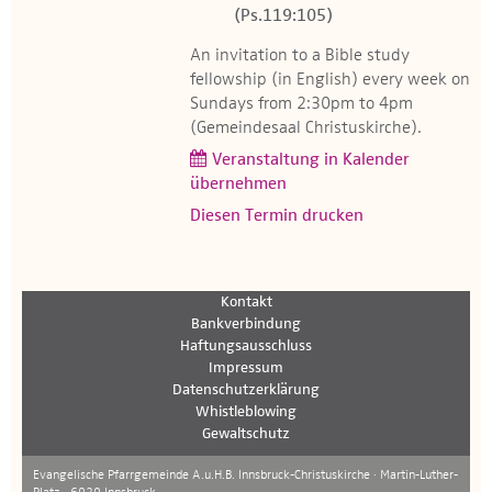
(Ps.119:105)
An invitation to a Bible study
fellowship (in English) every week on
Sundays from 2:30pm to 4pm
(Gemeindesaal Christuskirche).
Veranstaltung in Kalender
übernehmen
Diesen Termin drucken
Kontakt
Bankverbindung
Haftungsausschluss
Impressum
Datenschutzerklärung
Whistleblowing
Gewaltschutz
Evangelische Pfarrgemeinde A.u.H.B. Innsbruck-Christuskirche · Martin-Luther-