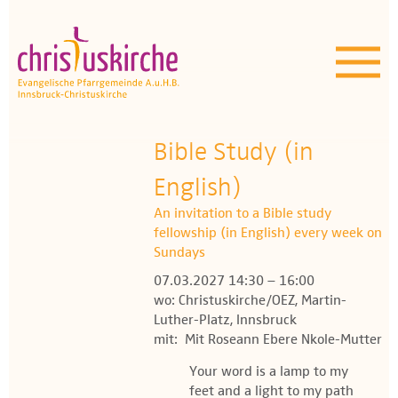
Aktuelles | Über uns
Unser Angebot
Termine
Bible Study (in
OEZ
English)
An invitation to a Bible study
Wissenswertes
fellowship (in English) every week on
Sundays
Medien
07.03.2027 14:30 – 16:00
wo: Christuskirche/OEZ, Martin-
Kontakt
Luther-Platz, Innsbruck
mit: Mit Roseann Ebere Nkole-Mutter
Your word is a lamp to my
feet and a light to my path