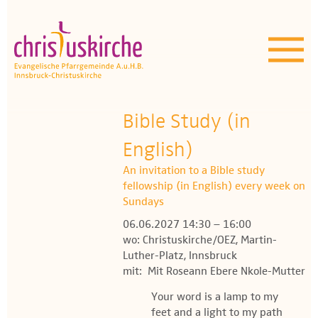
Aktuelles | Über uns
Unser Angebot
Termine
Bible Study (in
OEZ
English)
An invitation to a Bible study
Wissenswertes
fellowship (in English) every week on
Sundays
Medien
06.06.2027 14:30 – 16:00
wo: Christuskirche/OEZ, Martin-
Kontakt
Luther-Platz, Innsbruck
mit: Mit Roseann Ebere Nkole-Mutter
Your word is a lamp to my
feet and a light to my path