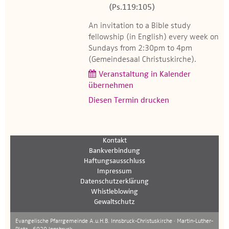
(Ps.119:105)
An invitation to a Bible study
fellowship (in English) every week on
Sundays from 2:30pm to 4pm
(Gemeindesaal Christuskirche).
Veranstaltung in Kalender
übernehmen
Diesen Termin drucken
Kontakt
Bankverbindung
Haftungsausschluss
Impressum
Datenschutzerklärung
Whistleblowing
Gewaltschutz
Evangelische Pfarrgemeinde A.u.H.B. Innsbruck-Christuskirche · Martin-Luther-