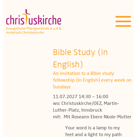
Aktuelles | Über uns
Unser Angebot
Termine
Bible Study (in
OEZ
English)
An invitation to a Bible study
Wissenswertes
fellowship (in English) every week on
Sundays
Medien
11.07.2027 14:30 – 16:00
wo: Christuskirche/OEZ, Martin-
Kontakt
Luther-Platz, Innsbruck
mit: Mit Roseann Ebere Nkole-Mutter
Your word is a lamp to my
feet and a light to my path