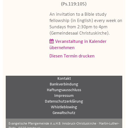
(Ps.119:105)
An invitation to a Bible study
fellowship (in English) every week on
Sundays from 2:30pm to 4pm
(Gemeindesaal Christuskirche).
Veranstaltung in Kalender
übernehmen
Diesen Termin drucken
Kontakt
Bankverbindung
Haftungsausschluss
Impressum
Datenschutzerklärung
Whistleblowing
Gewaltschutz
Evangelische Pfarrgemeinde A.u.H.B. Innsbruck-Christuskirche · Martin-Luther-