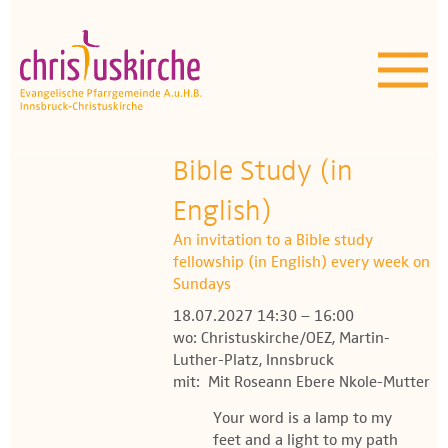
Aktuelles | Über uns
Unser Angebot
Termine
Bible Study (in
OEZ
English)
An invitation to a Bible study
Wissenswertes
fellowship (in English) every week on
Sundays
Medien
18.07.2027 14:30 – 16:00
wo: Christuskirche/OEZ, Martin-
Kontakt
Luther-Platz, Innsbruck
mit: Mit Roseann Ebere Nkole-Mutter
Your word is a lamp to my
feet and a light to my path