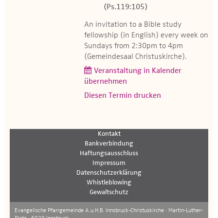
(Ps.119:105)
An invitation to a Bible study
fellowship (in English) every week on
Sundays from 2:30pm to 4pm
(Gemeindesaal Christuskirche).
Veranstaltung in Kalender
übernehmen
Diesen Termin drucken
Kontakt
Bankverbindung
Haftungsausschluss
Impressum
Datenschutzerklärung
Whistleblowing
Gewaltschutz
Evangelische Pfarrgemeinde A.u.H.B. Innsbruck-Christuskirche · Martin-Luther-