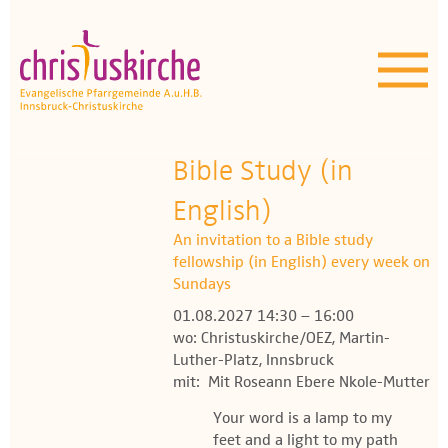
Aktuelles | Über uns
Unser Angebot
Termine
Bible Study (in
OEZ
English)
An invitation to a Bible study
Wissenswertes
fellowship (in English) every week on
Sundays
Medien
01.08.2027 14:30 – 16:00
wo: Christuskirche/OEZ, Martin-
Kontakt
Luther-Platz, Innsbruck
mit: Mit Roseann Ebere Nkole-Mutter
Your word is a lamp to my
feet and a light to my path