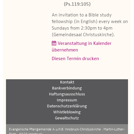
(Ps.119:105)
An invitation to a Bible study
fellowship (in English) every week on
Sundays from 2:30pm to 4pm
(Gemeindesaal Christuskirche).
Veranstaltung in Kalender
übernehmen
Diesen Termin drucken
Kontakt
Bankverbindung
Haftungsausschluss
Impressum
Datenschutzerklärung
Whistleblowing
Gewaltschutz
Evangelische Pfarrgemeinde A.u.H.B. Innsbruck-Christuskirche · Martin-Luther-