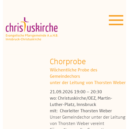
Aktuelles | Über uns
Unser Angebot
Termine
OEZ
Chorprobe
Wöchentliche Probe des
Wissenswertes
Gemeindechors
unter der Leitung von Thorsten Weber
Medien
21.09.2026 19:00 – 20:30
wo: Christuskirche/OEZ, Martin-
Kontakt
Luther-Platz, Innsbruck
mit: Chorleiter Thorsten Weber
Unser Gemeindechor unter der Leitung
von Thorsten Weber vereint