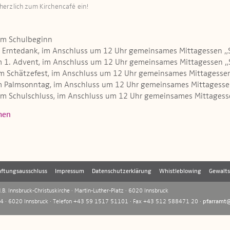
erzlich zum Kirchencafé ein!
um Schulbeginn
u Erntedank, im Anschluss um 12 Uhr gemeinsames Mittagessen „
m 1. Advent, im Anschluss um 12 Uhr gemeinsames Mittagessen „
m Schätzefest, im Anschluss um 12 Uhr gemeinsames Mittagesse
m Palmsonntag, im Anschluss um 12 Uhr gemeinsames Mittagesse
um Schulschluss, im Anschluss um 12 Uhr gemeinsames Mittagess
men
ftungsausschluss
Impressum
Datenschutzerklärung
Whistleblowing
Gewalt
B. Innsbruck-Christuskirche · Martin-Luther-Platz · 6020 Innsbruck
 4 · 6020 Innsbruck · Telefon +43 59 1517 51101 · Fax +43 512 588471 20 ·
pfarramt@