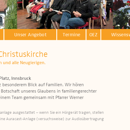
Unser Angebot
Termine
OEZ
Wissens
Christuskirche
n und alle Neugierigen.
Platz, Innsbruck
 besonderem Blick auf Familien. Wir hören
 Botschaft unseres Glaubens in familiengerechter
 einem Team gemeinsam mit Pfarrer Werner
öranlage ausgestattet – wenn Sie ein Hörgerät tragen, stellen
 eine Auracast-Anlage (versuchsweise) zur Audioübertragung