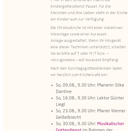
(*nur in den Schulferien macht der
Kindergottesdienst Pause). Für die
Kleinsten und ihre Lieben steht in der Kirche
ein Kinderraum zur Verfügung.​​​
Die Christuskirche ist mit einer induktiven
Höranlage sowie einer Auracast-
Anlage ausge­stattet. Wenn Ihr Hör­gerät
eine dieser Techniken unterstützt, schalten
Sie es bitte auf T oder M/T bzw. –
vorzugsweise – auf Auracast-Empfang.
Nach den Sonntagsgottesdiensten laden
wir herzlich zum Kirchencafé ein!
So, 09.08., 9.30 Uhr: Pfarrerin Silke
Dantine
So, 16.08., 9.30 Uhr: Lektor Günter
Liegl
So, 23.08., 9.30 Uhr: Pfarrer Werner
Geißelbrecht
So, 30.08., 9.30 Uhr:
Musikalischer
Gottesdienst
im Rahmen der