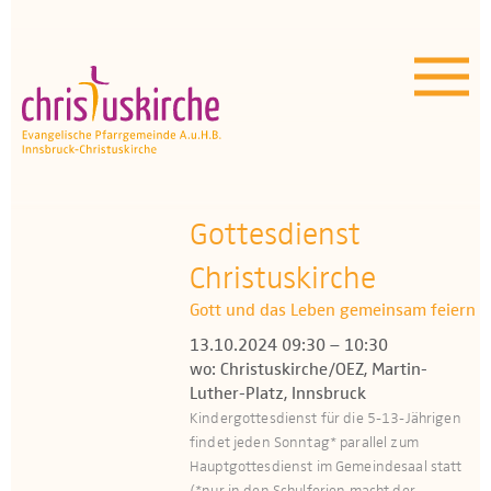
Aktuelles | Über uns
Unser Angebot
Termine
OEZ
Gottesdienst
Christuskirche
Wissenswertes
Gott und das Leben gemeinsam feiern
Medien
13.10.2024 09:30 – 10:30
wo: Christuskirche/OEZ, Martin-
Kontakt
Luther-Platz, Innsbruck
Kindergottesdienst für die 5-13-Jährigen
findet jeden Sonntag* parallel zum
Hauptgottesdienst im Gemeindesaal statt