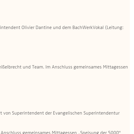
intendent Olivier Dantine und dem BachWerkVokal (Leitung:
er Geißelbrecht und Team. Im Anschluss gemeinsames Mittagessen
igt von Superintendent der Evangelischen Superintendentur
Im Anschluss gemeinsames Mittagessen „Speisung der 5000"