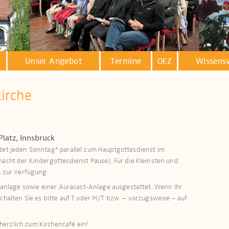
Unser Angebot
Termine
OEZ
Wissens
kirche
Platz, Innsbruck
ndet jeden Sonntag* parallel zum Hauptgottesdienst im
macht der Kindergottesdienst Pause). Für die Kleinsten und
zur Verfügung.​​​
öranlage sowie einer Auracast-Anlage ausge­stattet. Wenn Ihr
schalten Sie es bitte auf T oder M/T bzw. – vorzugsweise – auf
erzlich zum Kirchencafé ein!