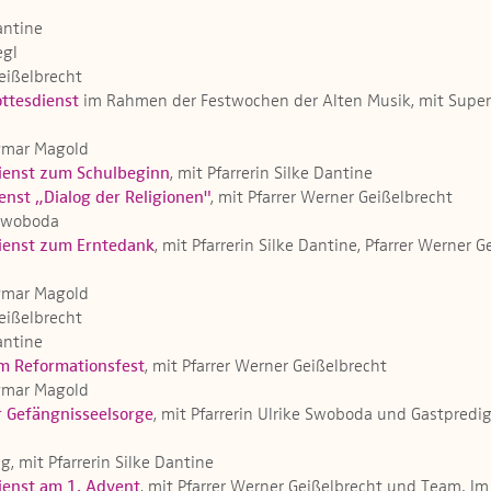
Dantine
egl
Geißelbrecht
ottesdienst
im Rahmen der Festwochen der Alten Musik, mit Super
Dagmar Magold
ienst zum Schulbeginn
, mit Pfarrerin Silke Dantine
enst „Dialog der Religionen"
, mit Pfarrer Werner Geißelbrecht
e Swoboda
ienst zum Erntedank
, mit Pfarrerin Silke Dantine, Pfarrer Wern
Dagmar Magold
Geißelbrecht
Dantine
m Reformationsfest
, mit Pfarrer Werner Geißelbrecht
Dagmar Magold
r Gefängnisseelsorge
, mit Pfarrerin Ulrike Swoboda und Gastpred
g, mit Pfarrerin Silke Dantine
ienst am 1. Advent
, mit Pfarrer Werner Geißelbrecht und Team. 