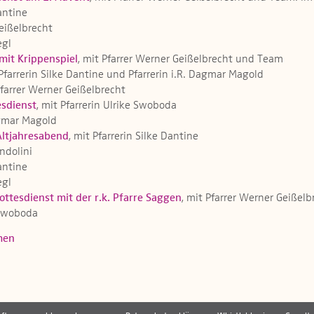
Dantine
Geißelbrecht
egl
mit Krippenspiel
, mit Pfarrer Werner Geißelbrecht und Team
 Pfarrerin Silke Dantine und Pfarrerin i.R. Dagmar Magold
Pfarrer Werner Geißelbrecht
sdienst
, mit Pfarrerin Ulrike Swoboda
Dagmar Magold
Altjahresabend
, mit Pfarrerin Silke Dantine
ndolini
Dantine
egl
ttesdienst mit der r.k. Pfarre Saggen
, mit Pfarrer Werner Geißel
e Swoboda
men