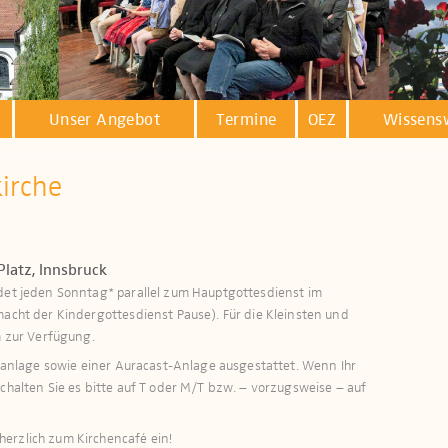
Unser Angebot
Termine
OEZ
Wissens
kirche
Platz, Innsbruck
ndet jeden Sonntag* parallel zum Hauptgottesdienst im
macht der Kindergottesdienst Pause). Für die Kleinsten und
zur Verfügung.​​​
öranlage sowie einer Auracast-Anlage ausge­stattet. Wenn Ihr
schalten Sie es bitte auf T oder M/T bzw. – vorzugsweise – auf
erzlich zum Kirchencafé ein!