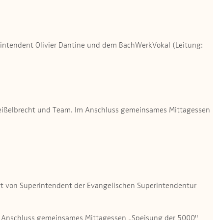
intendent Olivier Dantine und dem BachWerkVokal (Leitung:
er Geißelbrecht und Team. Im Anschluss gemeinsames Mittagessen
igt von Superintendent der Evangelischen Superintendentur
Im Anschluss gemeinsames Mittagessen „Speisung der 5000"