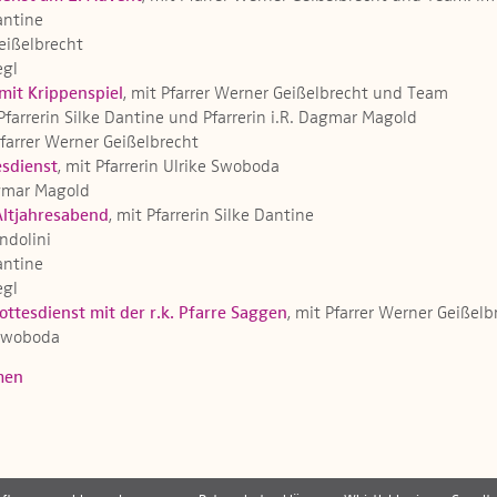
Dantine
Geißelbrecht
egl
mit Krippenspiel
, mit Pfarrer Werner Geißelbrecht und Team
 Pfarrerin Silke Dantine und Pfarrerin i.R. Dagmar Magold
Pfarrer Werner Geißelbrecht
sdienst
, mit Pfarrerin Ulrike Swoboda
Dagmar Magold
Altjahresabend
, mit Pfarrerin Silke Dantine
ndolini
Dantine
egl
ttesdienst mit der r.k. Pfarre Saggen
, mit Pfarrer Werner Geißel
e Swoboda
men