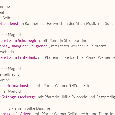
Dantine
egl
Geißelbrecht
ottesdienst
im Rahmen der Festwochen der Alten Musik, mit Super
Dagmar Magold
ienst zum Schulbeginn
, mit Pfarrerin Silke Dantine
enst „Dialog der Religionen"
, mit Pfarrer Werner Geißelbrecht
e Swoboda
ienst zum Erntedank
, mit Pfarrerin Silke Dantine, Pfarrer Wern
Dagmar Magold
Geißelbrecht
Dantine
m Reformationsfest
, mit Pfarrer Werner Geißelbrecht
Dagmar Magold
r Gefängnisseelsorge
, mit Pfarrerin Ulrike Swoboda und Gastpred
g, mit Pfarrerin Silke Dantine
ienst am 1. Advent
, mit Pfarrer Werner Geißelbrecht und Team. 