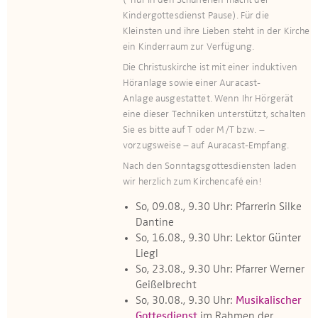
(*nur in den Schulferien macht der
Kindergottesdienst Pause). Für die
Kleinsten und ihre Lieben steht in der Kirche
ein Kinderraum zur Verfügung.​​​
Die Christuskirche ist mit einer induktiven
Höranlage sowie einer Auracast-
Anlage ausge­stattet. Wenn Ihr Hör­gerät
eine dieser Techniken unterstützt, schalten
Sie es bitte auf T oder M/T bzw. –
vorzugsweise – auf Auracast-Empfang.
Nach den Sonntagsgottesdiensten laden
wir herzlich zum Kirchencafé ein!
So, 09.08., 9.30 Uhr: Pfarrerin Silke
Dantine
So, 16.08., 9.30 Uhr: Lektor Günter
Liegl
So, 23.08., 9.30 Uhr: Pfarrer Werner
Geißelbrecht
So, 30.08., 9.30 Uhr:
Musikalischer
Gottesdienst
im Rahmen der