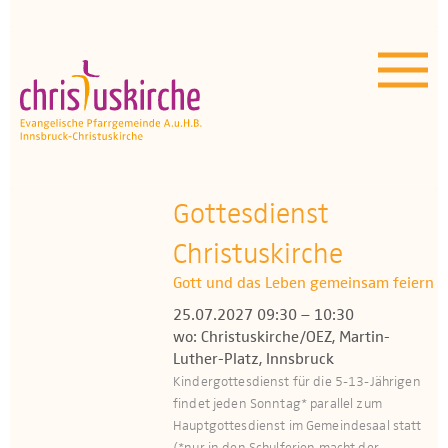
Aktuelles | Über uns
Unser Angebot
Termine
OEZ
Gottesdienst
Christuskirche
Wissenswertes
Gott und das Leben gemeinsam feiern
Medien
25.07.2027 09:30 – 10:30
wo: Christuskirche/OEZ, Martin-
Kontakt
Luther-Platz, Innsbruck
Kindergottesdienst für die 5-13-Jährigen
findet jeden Sonntag* parallel zum
Hauptgottesdienst im Gemeindesaal statt