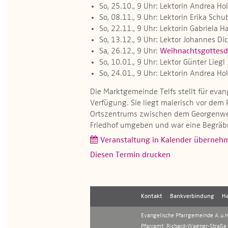
So, 25.10., 9 Uhr: Lektorin Andrea Hol
So, 08.11., 9 Uhr: Lektorin Erika Schu
So, 22.11., 9 Uhr: Lektorin Gabriela H
So, 13.12., 9 Uhr: Lektor Johannes Di
Sa, 26.12., 9 Uhr:
Weihnachtsgottesd
So, 10.01., 9 Uhr: Lektor Günter Liegl
So, 24.01., 9 Uhr: Lektorin Andrea Hol
Die Marktgemeinde Telfs stellt für evan
Verfügung. Sie liegt malerisch vor de
Ortszentrums zwischen dem Georgenweg
Friedhof umgeben und war eine Begräbnis
Veranstaltung in Kalender überneh
Diesen Termin drucken
Kontakt
Bankverbindung
Ha
Evangelische Pfarrgemeinde A.u.H.
Pfarramt: Richard-Wagner-Straße