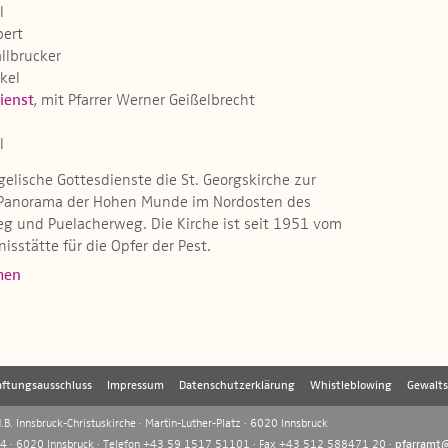
l
bert
allbrucker
ckel
ienst
, mit Pfarrer Werner Geißelbrecht
l
gelische Gottesdienste die St. Georgskirche zur
m Panorama der Hohen Munde im Nordosten des
 und Puelacherweg. Die Kirche ist seit 1951 vom
stätte für die Opfer der Pest.​​
men
ftungsausschluss
Impressum
Datenschutzerklärung
Whistleblowing
Gewalt
B. Innsbruck-Christuskirche · Martin-Luther-Platz · 6020 Innsbruck
 4 · 6020 Innsbruck · Telefon +43 59 1517 51101 · Fax +43 512 588471 20 ·
pfarramt@