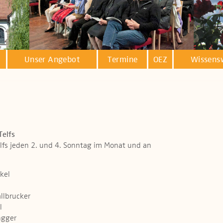
Unser Angebot
Termine
OEZ
Wissens
Telfs
elfs jeden 2. und 4. Sonntag im Monat und an
ckel
allbrucker
l
ngger