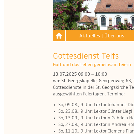
Aktuelles | Über uns
Gottesdienst Telfs
Gott und das Leben gemeinsam feiern
13.07.2025 09:00 – 10:00
wo: St. Georgskapelle, Georgenweg 63, 
Gottesdienste in der St. Georgskirche T
ausgewählten Feiertagen. Termine:
So, 09.08., 9 Uhr: Lektor Johannes Di
So, 23.08., 9 Uhr: Lektor Günter Liegl
So, 13.09., 9 Uhr: Lektorin Gabriela H
So, 27.09., 9 Uhr: Lektorin Andrea Hol
So, 11.10., 9 Uhr: Lektor Clemens Pla