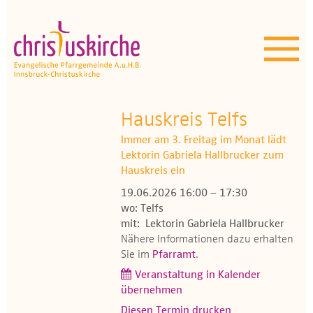
Aktuelles | Über uns
Unser Angebot
Termine
Hauskreis Telfs
Immer am 3. Freitag im Monat lädt
OEZ
Lektorin Gabriela Hallbrucker zum
Hauskreis ein
Wissenswertes
19.06.2026 16:00 – 17:30
wo: Telfs
Medien
mit: Lektorin Gabriela Hallbrucker
Nähere Informationen dazu erhalten
Kontakt
Sie im
Pfarramt
.
Veranstaltung in Kalender
übernehmen
Diesen Termin drucken