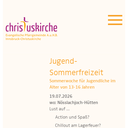
Aktuelles | Über uns
Unser Angebot
Termine
OEZ
Jugend-
Sommerfreizeit
Wissenswertes
Sommerwoche für Jugendliche im
Medien
Alter von 13-16 Jahren
19.07.2026
Kontakt
wo: Nösslachjoch-Hütten
Lust auf ...
Action und Spaß?
Chillout am Lagerfeuer?