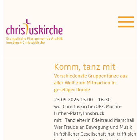
Aktuelles | Über uns
Unser Angebot
Termine
OEZ
Komm, tanz mit
Verschiedenste Gruppentänze aus
Wissenswertes
aller Welt zum Mitmachen in
geselliger Runde
Medien
23.09.2026 15:00 – 16:30
wo: Christuskirche/OEZ, Martin-
Kontakt
Luther-Platz, Innsbruck
mit: Tanzleiterin Edeltraud Marschall
Wer Freude an Bewegung und Musik
in fröhlicher Gesellschaft hat, trifft sich