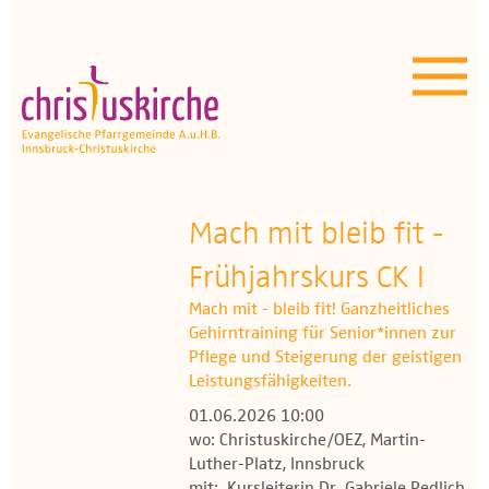
Aktuelles | Über uns
Unser Angebot
Termine
OEZ
Mach mit bleib fit -
Frühjahrskurs CK I
Wissenswertes
Mach mit - bleib fit! Ganzheitliches
Medien
Gehirntraining für Senior*innen zur
Pflege und Steigerung der geistigen
Kontakt
Leistungsfähigkeiten.
01.06.2026 10:00
wo: Christuskirche/OEZ, Martin-
Luther-Platz, Innsbruck