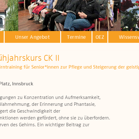
Unser Angebot
Termine
OEZ
Wissens
ühjahrskurs CK II
hirntraining für Senior*innen zur Pflege und Steigerung der geist
Platz, Innsbruck
egungen zu Konzentration und Aufmerksamkeit,
 Wahrnehmung, der Erinnerung und Phantasie,
gert die Geschwindigkeit der
unktionen werden gefördert, ohne sie zu überfordern.
ven des Gehirns. Ein wichtiger Beitrag zur