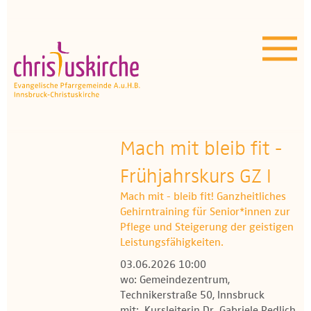
Aktuelles | Über uns
Unser Angebot
Termine
OEZ
Mach mit bleib fit -
Frühjahrskurs GZ I
Wissenswertes
Mach mit - bleib fit! Ganzheitliches
Medien
Gehirntraining für Senior*innen zur
Pflege und Steigerung der geistigen
Kontakt
Leistungsfähigkeiten.
03.06.2026 10:00
wo: Gemeindezentrum,
Technikerstraße 50, Innsbruck