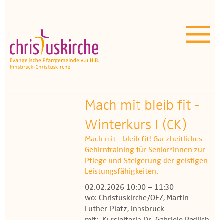
Aktuelles | Über uns
Unser Angebot
Termine
OEZ
Mach mit bleib fit -
Winterkurs I (CK)
Wissenswertes
Mach mit - bleib fit! Ganzheitliches
Medien
Gehirntraining für Senior*innen zur
Pflege und Steigerung der geistigen
Kontakt
Leistungsfähigkeiten.
02.02.2026 10:00 – 11:30
wo: Christuskirche/OEZ, Martin-
Luther-Platz, Innsbruck