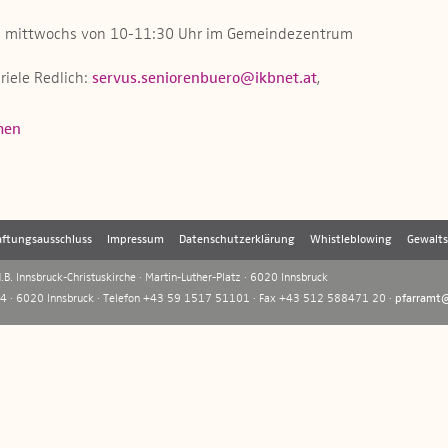
ils mittwochs von 10-11:30 Uhr im Gemeindezentrum
)
riele Redlich:
servus.seniorenbuero@ikbnet.at
,
men
ftungsausschluss
Impressum
Datenschutzerklärung
Whistleblowing
Gewalt
B. Innsbruck-Christuskirche · Martin-Luther-Platz · 6020 Innsbruck
 4 · 6020 Innsbruck · Telefon +43 59 1517 51101 · Fax +43 512 588471 20 ·
pfarramt@