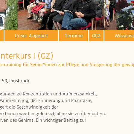
Unser Angebot
Termine
OEZ
Wissens
interkurs I (GZ)
hirntraining für Senior*innen zur Pflege und Steigerung der geist
 50, Innsbruck
egungen zu Konzentration und Aufmerksamkeit,
 Wahrnehmung, der Erinnerung und Phantasie,
gert die Geschwindigkeit der
unktionen werden gefördert, ohne sie zu überfordern.
ven des Gehirns. Ein wichtiger Beitrag zur