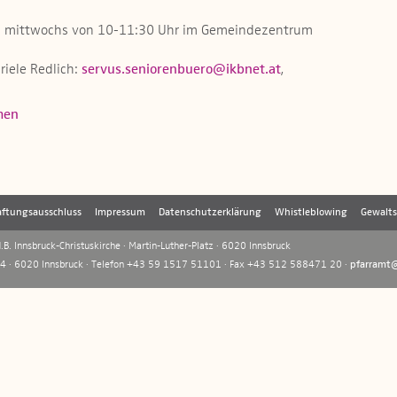
ils mittwochs von 10-11:30 Uhr im Gemeindezentrum
)
riele Redlich:
servus.seniorenbuero@ikbnet.at
,
men
ftungsausschluss
Impressum
Datenschutzerklärung
Whistleblowing
Gewalt
B. Innsbruck-Christuskirche · Martin-Luther-Platz · 6020 Innsbruck
 4 · 6020 Innsbruck · Telefon +43 59 1517 51101 · Fax +43 512 588471 20 ·
pfarramt@