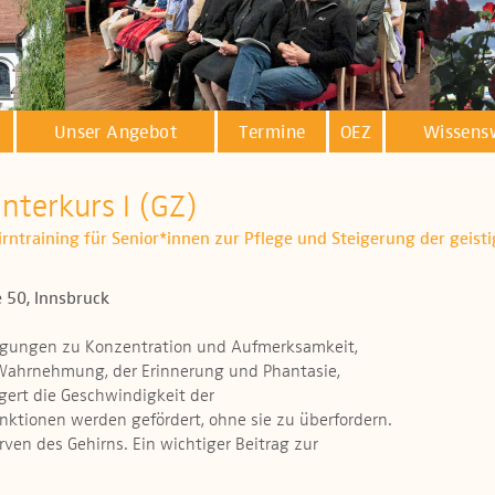
Unser Angebot
Termine
OEZ
Wissens
interkurs I (GZ)
hirntraining für Senior*innen zur Pflege und Steigerung der geist
 50, Innsbruck
egungen zu Konzentration und Aufmerksamkeit,
 Wahrnehmung, der Erinnerung und Phantasie,
gert die Geschwindigkeit der
unktionen werden gefördert, ohne sie zu überfordern.
ven des Gehirns. Ein wichtiger Beitrag zur