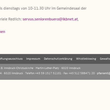
ils dienstags von 10-11.30 Uhr im Gemeindesaal der
riele Redlich:
servus.seniorenbuero@ikbnet.at
,
men
ftungsausschluss
Impressum
Datenschutzerklärung
Whistleblowing
Gewalt
B. Innsbruck-Christuskirche · Martin-Luther-Platz · 6020 Innsbruck
 4 · 6020 Innsbruck · Telefon +43 59 1517 51101 · Fax +43 512 588471 20 ·
pfarramt@