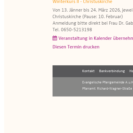
Winterkurs II - Christuskirche
Von 13. Jänner bis 24. März 2026, jewe
Christuskirche (Pause: 10. Februar)
Anmeldung bitte direkt bei Frau Dr. Gab
Tel. 0650-5213198
Veranstaltung in Kalender überneh
Diesen Termin drucken
Kontakt
Bankverbindung
Ha
Evangelische Pfarrgemeinde A.u.H.
Pfarramt: Richard-Wagner-Straße