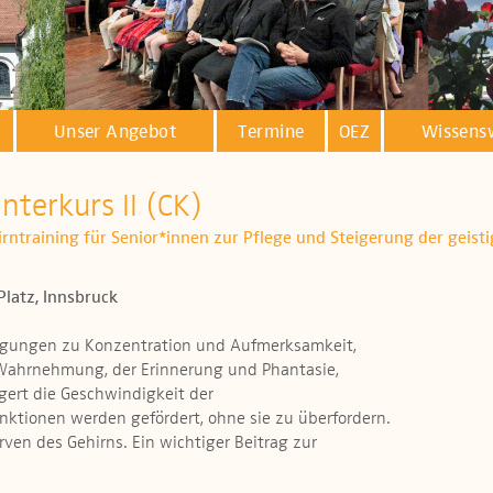
Unser Angebot
Termine
OEZ
Wissens
nterkurs II (CK)
hirntraining für Senior*innen zur Pflege und Steigerung der geist
Platz, Innsbruck
egungen zu Konzentration und Aufmerksamkeit,
 Wahrnehmung, der Erinnerung und Phantasie,
gert die Geschwindigkeit der
unktionen werden gefördert, ohne sie zu überfordern.
ven des Gehirns. Ein wichtiger Beitrag zur