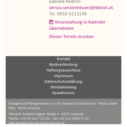
Gabriele Redlich:
servus.seniorenbuero@ikbnet.at
,
Tel. 0650-5213198
Veranstaltung in Kalender
übernehmen
Diesen Termin drucken
Kontakt
Bankverbindung
Haftungsausschluss
Impressum
Datenschutzerklärung
Whistleblowing
Gewaltschutz
Evangelische Pfarrgemeinde A.u.H.B. Innsbruck-Christuskirche · Martin-Luther-
Platz · 6020 Innsbruck
Pfarramt: Richard-Wagner-Straße 4 · 6020 Innsbruck ·
Telefon +43 59 1517 51101 · Fax +43 512 588471 20 ·
pfarramt@innsbruck-christuskirche.at