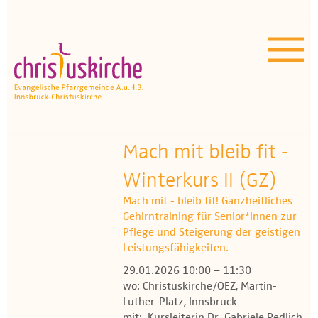
Aktuelles | Über uns
Unser Angebot
Termine
OEZ
Mach mit bleib fit -
Winterkurs II (GZ)
Wissenswertes
Mach mit - bleib fit! Ganzheitliches
Medien
Gehirntraining für Senior*innen zur
Pflege und Steigerung der geistigen
Kontakt
Leistungsfähigkeiten.
29.01.2026 10:00 – 11:30
wo: Christuskirche/OEZ, Martin-
Luther-Platz, Innsbruck