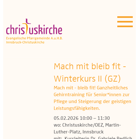
Aktuelles | Über uns
Unser Angebot
Termine
OEZ
Mach mit bleib fit -
Winterkurs II (GZ)
Wissenswertes
Mach mit - bleib fit! Ganzheitliches
Medien
Gehirntraining für Senior*innen zur
Pflege und Steigerung der geistigen
Kontakt
Leistungsfähigkeiten.
05.02.2026 10:00 – 11:30
wo: Christuskirche/OEZ, Martin-
Luther-Platz, Innsbruck