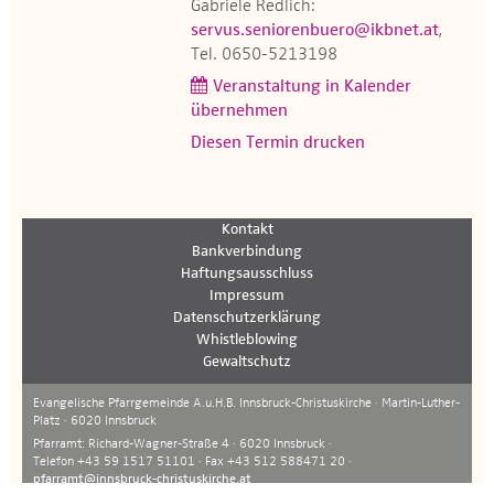
Gabriele Redlich:
servus.seniorenbuero@ikbnet.at
,
Tel. 0650-5213198
Veranstaltung in Kalender
übernehmen
Diesen Termin drucken
Kontakt
Bankverbindung
Haftungsausschluss
Impressum
Datenschutzerklärung
Whistleblowing
Gewaltschutz
Evangelische Pfarrgemeinde A.u.H.B. Innsbruck-Christuskirche · Martin-Luther-
Platz · 6020 Innsbruck
Pfarramt: Richard-Wagner-Straße 4 · 6020 Innsbruck ·
Telefon +43 59 1517 51101 · Fax +43 512 588471 20 ·
pfarramt@innsbruck-christuskirche.at