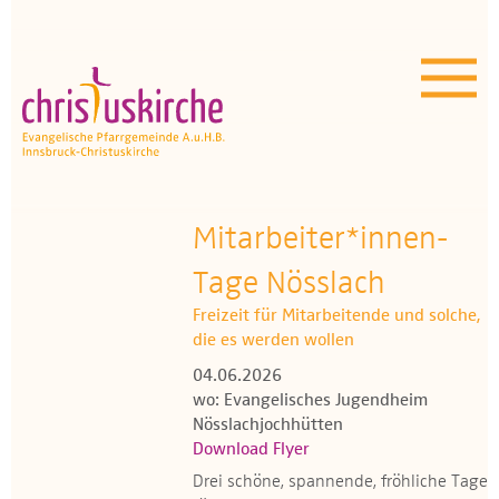
Aktuelles | Über uns
Unser Angebot
Termine
OEZ
Mitarbeiter*innen-
Tage Nösslach
Wissenswertes
Freizeit für Mitarbeitende und solche,
Medien
die es werden wollen
04.06.2026
Kontakt
wo: Evangelisches Jugendheim
Nösslachjochhütten
Download Flyer
Drei schöne, spannende, fröhliche Tage