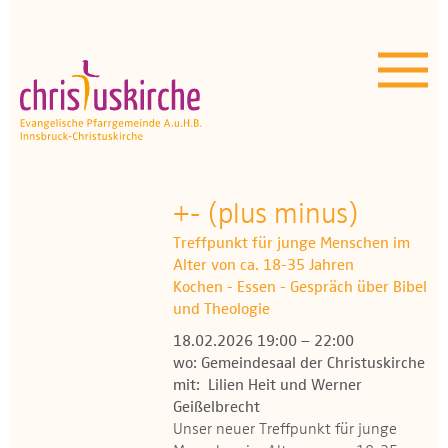
Aktuelles | Über uns
Unser Angebot
Termine
OEZ
+- (plus minus)
Treffpunkt für junge Menschen im
Wissenswertes
Alter von ca. 18-35 Jahren
Kochen - Essen - Gespräch über Bibel
Medien
und Theologie
18.02.2026 19:00 – 22:00
Kontakt
wo: Gemeindesaal der Christuskirche
mit: Lilien Heit und Werner
Geißelbrecht
Unser neuer Treffpunkt für junge