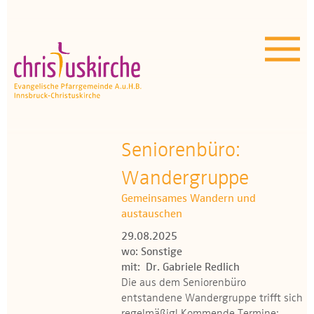
Aktuelles | Über uns
Unser Angebot
Termine
OEZ
Seniorenbüro:
Wandergruppe
Wissenswertes
Gemeinsames Wandern und
Medien
austauschen
29.08.2025
Kontakt
wo: Sonstige
mit: Dr. Gabriele Redlich
Die aus dem Seniorenbüro
entstandene Wandergruppe trifft sich