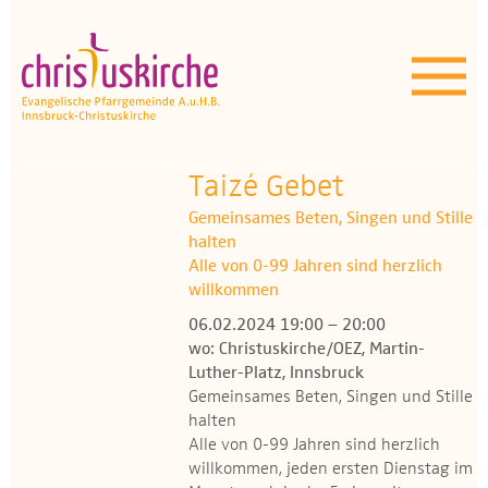
Aktuelles | Über uns
Unser Angebot
Termine
Taizé Gebet
Gemeinsames Beten, Singen und Stille
OEZ
halten
Alle von 0-99 Jahren sind herzlich
Wissenswertes
willkommen
06.02.2024 19:00 – 20:00
Medien
wo: Christuskirche/OEZ, Martin-
Luther-Platz, Innsbruck
Kontakt
Gemeinsames Beten, Singen und Stille
halten
Alle von 0-99 Jahren sind herzlich
willkommen, jeden ersten Dienstag im