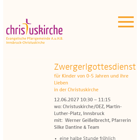
Aktuelles | Über uns
Unser Angebot
Termine
OEZ
Zwergerlgottesdienst
für Kinder von 0-5 Jahren und ihre
Wissenswertes
Lieben
in der Christuskirche
Medien
12.06.2027 10:30 – 11:15
wo: Christuskirche/OEZ, Martin-
Kontakt
Luther-Platz, Innsbruck
mit: Werner Geißelbrecht, Pfarrerin
Silke Dantine & Team
eine halbe Stunde fröhlich