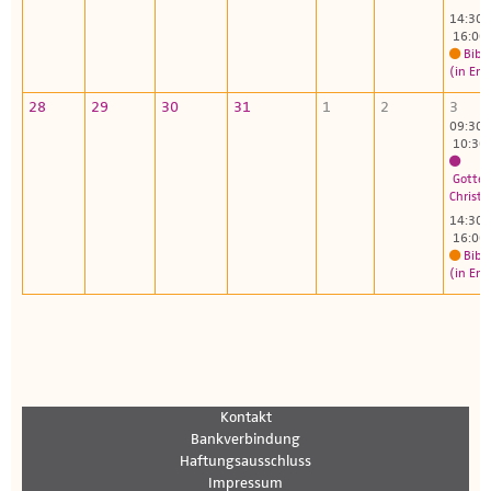
14:30 
16:00
Bibl
(in Eng
28
29
30
31
1
2
3
09:30 
10:30
Gottes
Christu
14:30 
16:00
Bibl
(in Eng
Kontakt
Bankverbindung
Haftungsausschluss
Impressum