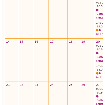
09:30 
10:30
Gottes
Christu
14:30 
16:00
Bibl
(in Eng
14
15
16
17
18
19
20
09:30 
10:30
Gottes
Christu
14:30 
16:00
Bibl
(in Eng
21
22
23
24
25
26
27
09:30 
10:30
Gottes
Christu