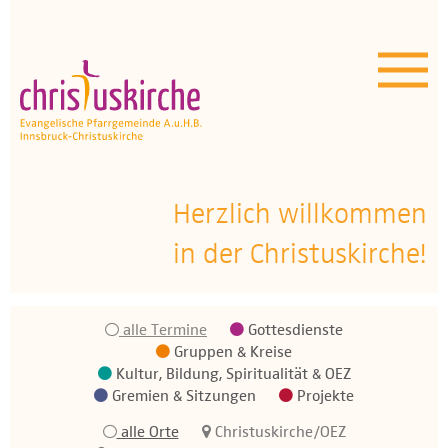
Aktuelles | Über uns
Unser Angebot
Termine
OEZ
Herzlich willkommen
in der Christuskirche!
Wissenswertes
Medien
alle Termine
Gottesdienste
Kontakt
Gruppen & Kreise
Kultur, Bildung, Spiritualität & OEZ
Gremien & Sitzungen
Projekte
alle Orte
Christuskirche/OEZ