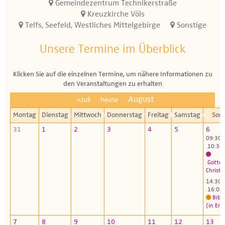
Gemeindezentrum Technikerstraße
Kreuzkirche Völs
Telfs, Seefeld, Westliches Mittelgebirge
Sonstige
Unsere Termine im Überblick
Klicken Sie auf die einzelnen Termine, um nähere Informationen zu
den Veranstaltungen zu erhalten
August
«Juli
heute
2028
Montag
September»
Dienstag
Mittwoch
Oktober»
Donnerstag
November»
Freitag
Dezember»
Samstag
Son
Ja
31
1
2
3
4
5
6
09:30 
10:30
Gottes
Christu
14:30 
16:00
Bibl
(in Eng
7
8
9
10
11
12
13