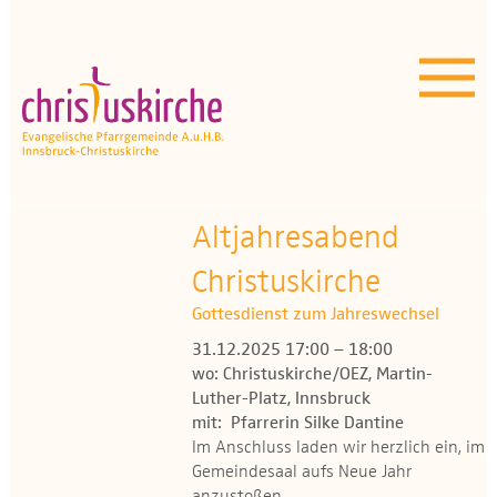
Aktuelles | Über uns
Unser Angebot
Termine
OEZ
Altjahresabend
Christuskirche
Wissenswertes
Gottesdienst zum Jahreswechsel
Medien
31.12.2025 17:00 – 18:00
wo: Christuskirche/OEZ, Martin-
Kontakt
Luther-Platz, Innsbruck
mit: Pfarrerin Silke Dantine
Im Anschluss laden wir herzlich ein, im
Gemeindesaal aufs Neue Jahr