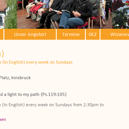
Unser Angebot
Termine
OEZ
Wissens
h)
ip (in English) every week on Sundays
Platz, Innsbruck
d a light to my path (Ps.119:105)
ip (in English) every week on Sundays from 2:30pm to
men