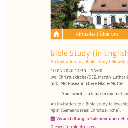
Aktuelles | Über uns
Bible Study (in Englis
An invitation to a Bible study fellowsh
10.05.2026 14:30 – 16:00
wo: Christuskirche/OEZ, Martin-Luther-
mit: Mit Roseann Ebere Nkole-Mutter
Your word is a lamp to my feet an
An invitation to a Bible study fellowsh
4pm (Gemeindesaal Christuskirche).
Veranstaltung in Kalender überneh
Diesen Termin drucken