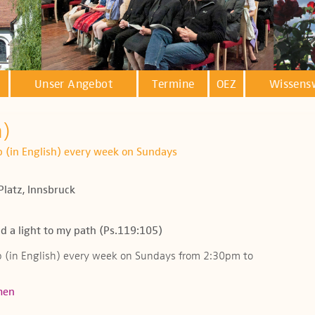
Unser Angebot
Termine
OEZ
Wissens
h)
ip (in English) every week on Sundays
Platz, Innsbruck
d a light to my path (Ps.119:105)
ip (in English) every week on Sundays from 2:30pm to
men