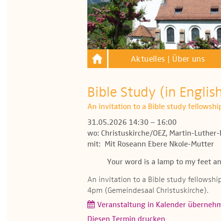
Aktuelles | Über uns
Bible Study (in Englis
An invitation to a Bible study fellowsh
31.05.2026 14:30 – 16:00
wo: Christuskirche/OEZ, Martin-Luther-
mit: Mit Roseann Ebere Nkole-Mutter
Your word is a lamp to my feet an
An invitation to a Bible study fellowsh
4pm (Gemeindesaal Christuskirche).
Veranstaltung in Kalender überneh
Diesen Termin drucken