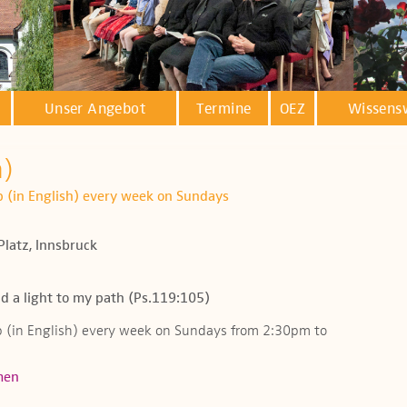
Unser Angebot
Termine
OEZ
Wissens
h)
ip (in English) every week on Sundays
Platz, Innsbruck
d a light to my path (Ps.119:105)
ip (in English) every week on Sundays from 2:30pm to
men