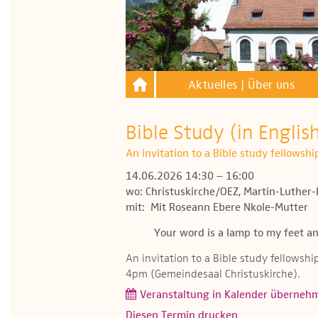
Aktuelles | Über uns
Bible Study (in Englis
An invitation to a Bible study fellowsh
14.06.2026 14:30 – 16:00
wo: Christuskirche/OEZ, Martin-Luther-
mit: Mit Roseann Ebere Nkole-Mutter
Your word is a lamp to my feet an
An invitation to a Bible study fellowsh
4pm (Gemeindesaal Christuskirche).
Veranstaltung in Kalender überneh
Diesen Termin drucken