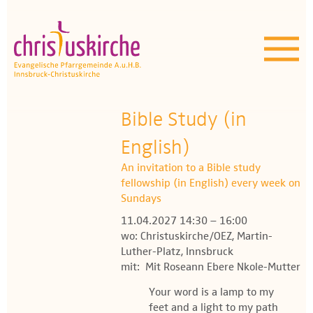
Aktuelles | Über uns
Unser Angebot
Termine
Bible Study (in
OEZ
English)
An invitation to a Bible study
Wissenswertes
fellowship (in English) every week on
Sundays
Medien
11.04.2027 14:30 – 16:00
wo: Christuskirche/OEZ, Martin-
Kontakt
Luther-Platz, Innsbruck
mit: Mit Roseann Ebere Nkole-Mutter
Your word is a lamp to my
feet and a light to my path