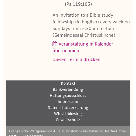
(Ps.119:105)
An invitation to a Bible study
fellowship (in English) every week on
Sundays from 2:30pm to 4pm
(Gemeindesaal Christuskirche).
Veranstaltung in Kalender
übernehmen
Diesen Termin drucken
Kontakt
Bankverbindung
Haftungsausschluss
Impressum
Datenschutzerklärung
Whistleblowing
Gewaltschutz
Evangelische Pfarrgemeinde A.u.H.B. Innsbruck-Christuskirche · Martin-Luther-