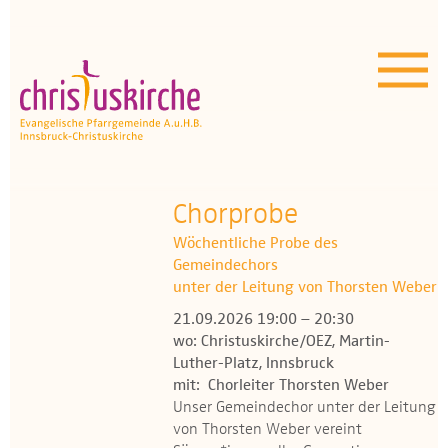
Aktuelles | Über uns
Unser Angebot
Termine
OEZ
Chorprobe
Wöchentliche Probe des
Wissenswertes
Gemeindechors
unter der Leitung von Thorsten Weber
Medien
21.09.2026 19:00 – 20:30
wo: Christuskirche/OEZ, Martin-
Kontakt
Luther-Platz, Innsbruck
mit: Chorleiter Thorsten Weber
Unser Gemeindechor unter der Leitung
von Thorsten Weber vereint