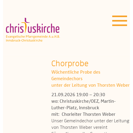
Aktuelles | Über uns
Unser Angebot
Termine
OEZ
Chorprobe
Wöchentliche Probe des
Wissenswertes
Gemeindechors
unter der Leitung von Thorsten Weber
Medien
21.09.2026 19:00 – 20:30
wo: Christuskirche/OEZ, Martin-
Kontakt
Luther-Platz, Innsbruck
mit: Chorleiter Thorsten Weber
Unser Gemeindechor unter der Leitung
von Thorsten Weber vereint